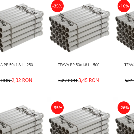
-35%
-16%
TEAVA PP 50x1.8 L= 250
TEAVA PP 50x1.8 L= 500
2,32 RON
3,45 RON
1 RON
5,27 RON
5,3
-35%
-26%