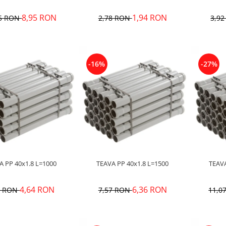
8,95 RON
1,94 RON
65 RON
2,78 RON
3,9
-16%
-27%
TEAVA PP 40x1.8 L=1000
TEAVA PP 40x1.8 L=1500
4,64 RON
6,36 RON
7 RON
7,57 RON
11,0