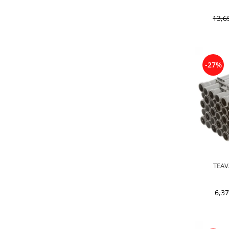
13,
-27%
6,3