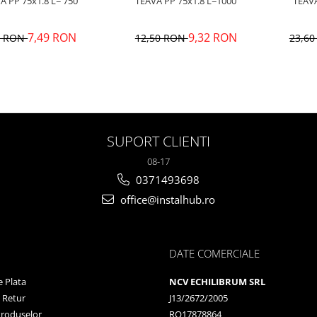
TEAVA PP 75x1.8 L= 750
TEAVA PP 75x1.8 L=1000
7,49 RON
9,32 RON
1 RON
12,50 RON
23,6
SUPORT CLIENTI
08-17
0371493698
office@instalhub.ro
DATE COMERCIALE
 Plata
NCV ECHILIBRUM SRL
e Retur
J13/2672/2005
Produselor
RO17878864