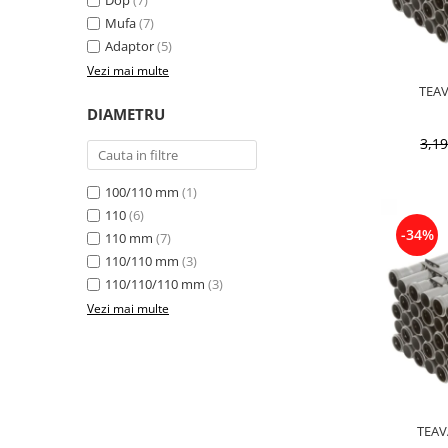
Dop
(7)
Pere dus
Mufa
(7)
Adaptor
(5)
Cadite Dus
Vezi mai multe
Capace WC
Raccorduri Flexibile
DIAMETRU
Rezervoare-Sifoane-Racorduri
3,1
Scurgere-Accesorii
100/110 mm
(1)
110
(6)
-34%
110 mm
(7)
110/110 mm
(3)
110/110/110 mm
(3)
Vezi mai multe