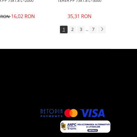
TEAVA PP 75x1.8 L=2000
TEAVA PP 75x1.8 L=3000
16,02 RON
35,31 RON
0 RON
1
2
3
7
...