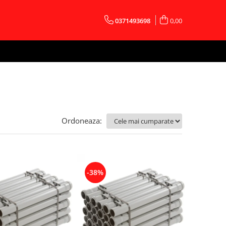
0371493698
0,00
Ordoneaza:
-38%