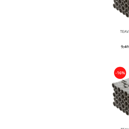
9,4
-16%