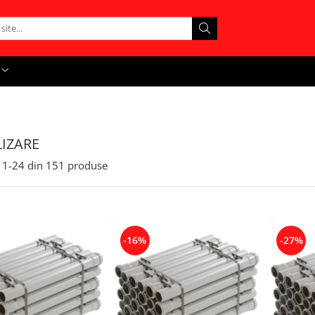
IZARE
1-
24
din
151
produse
-16%
-27%