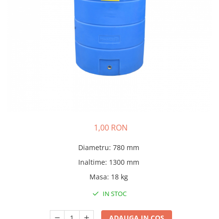
Pere dus
Cadite Dus
Capace WC
Raccorduri Flexibile
Rezervoare-Sifoane-Racorduri
Scurgere-Accesorii
1,00 RON
Diametru
:
780 mm
Inaltime
:
1300 mm
Masa
:
18 kg
IN STOC
ADAUGA IN COS