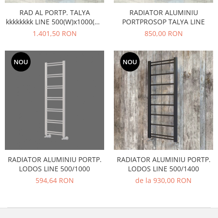
Pere dus
RAD AL PORTP. TALYA
RADIATOR ALUMINIU
kkkkkkkk LINE 500(W)x1000(H),
PORTPROSOP TALYA LINE
Cadite Dus
8 SECTIUNI 9005-NEGRU-TEX
1.401,50 RON
850,00 RON
Capace WC
Raccorduri Flexibile
NOU
NOU
Rezervoare-Sifoane-Racorduri
Scurgere-Accesorii
RADIATOR ALUMINIU PORTP.
RADIATOR ALUMINIU PORTP.
LODOS LINE 500/1000
LODOS LINE 500/1400
594,64 RON
de la 930,00 RON