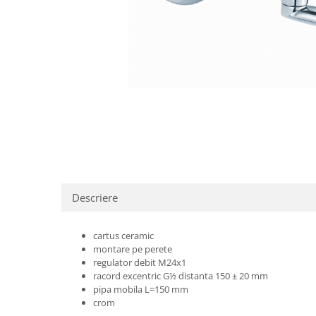
Pere dus
Cadite Dus
Capace WC
Raccorduri Flexibile
Rezervoare-Sifoane-Racorduri
Scurgere-Accesorii
Descriere
cartus ceramic
montare pe perete
regulator debit M24x1
racord excentric G½ distanta 150 ± 20 mm
pipa mobila L=150 mm
crom