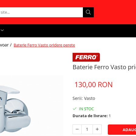
avoar /
Baterie Ferro Vasto pridere perete
Baterie Ferro Vasto pr
130,00 RON
Serii
:
Vasto
IN STOC
Durata de livrare:
1
ADAUG