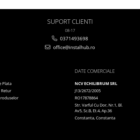
SUPORT CLIENTI
08-17
0371493698
office@instalhub.ro
DATE COMERCIALE
 Plata
NCV ECHILIBRUM SRL
e Retur
J13/2672/2005
Produselor
RO17878864
Str. Varful Cu Dor, Nr.1, Bl.
Av5, Sc.B, Et.4, Ap.36
Constanta, Constanta