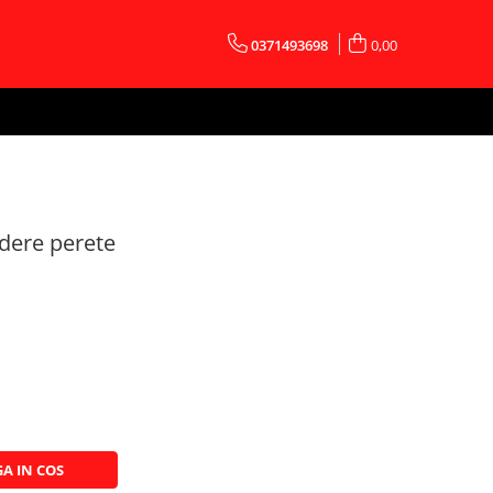
0371493698
0,00
idere perete
A IN COS