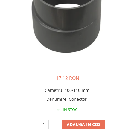
Pere dus
Cadite Dus
Capace WC
Raccorduri Flexibile
Rezervoare-Sifoane-Racorduri
Scurgere-Accesorii
17,12 RON
Diametru
:
100/110 mm
Denumire
:
Conector
IN STOC
ADAUGA IN COS