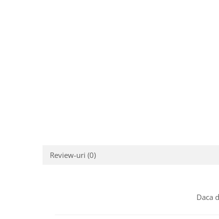
Pere dus
Cadite Dus
Capace WC
Raccorduri Flexibile
Rezervoare-Sifoane-Racorduri
Scurgere-Accesorii
Review-uri
(0)
Daca d