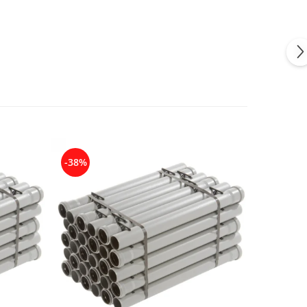
-38%
-34%