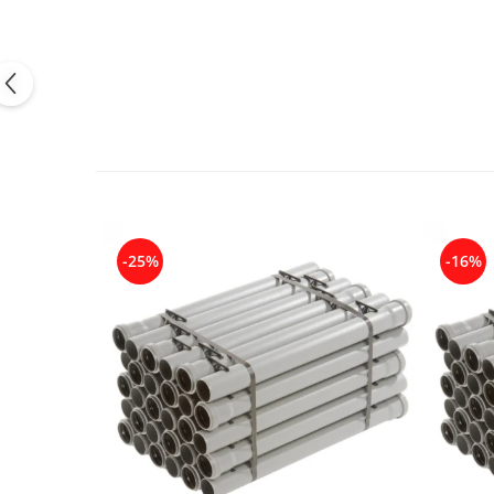
-25%
-16%