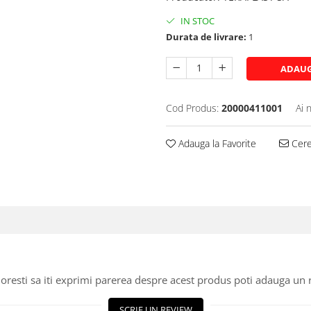
IN STOC
Durata de livrare:
1
ADAUG
Cod Produs:
20000411001
Ai 
Adauga la Favorite
Cere 
oresti sa iti exprimi parerea despre acest produs poti adauga un 
SCRIE UN REVIEW