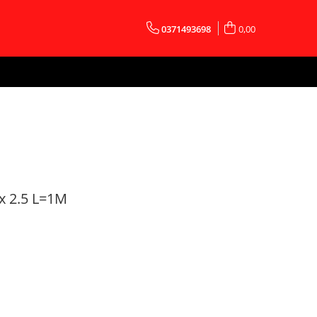
0371493698
0,00
x 2.5 L=1M