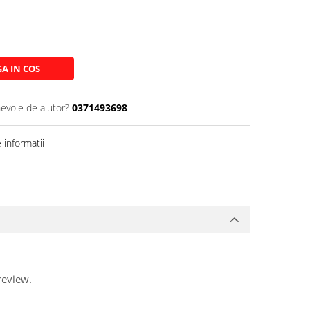
A IN COS
nevoie de ajutor?
0371493698
informatii
review.