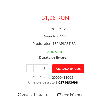
Pere dus
Cadite Dus
31,26 RON
Capace WC
Raccorduri Flexibile
Lungime
:
L=2M
Rezervoare-Sifoane-Racorduri
Diametru
:
110
Scurgere-Accesorii
Producator
:
TERAPLAST SA
IN STOC
Durata de livrare:
1
ADAUGA IN COS
Cod Produs:
20000411002
Ai nevoie de ajutor?
0371493698
Adauga la Favorite
Cere informatii