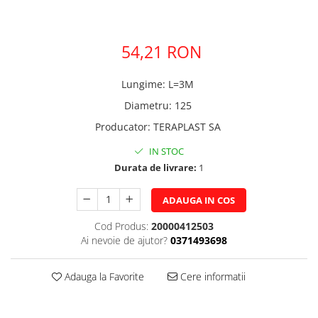
Pere dus
Cadite Dus
54,21 RON
Capace WC
Raccorduri Flexibile
Lungime
:
L=3M
Rezervoare-Sifoane-Racorduri
Diametru
:
125
Scurgere-Accesorii
Producator
:
TERAPLAST SA
IN STOC
Durata de livrare:
1
ADAUGA IN COS
Cod Produs:
20000412503
Ai nevoie de ajutor?
0371493698
Adauga la Favorite
Cere informatii