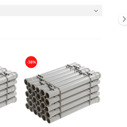
-38%
-34%