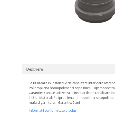
Pere dus
Cadite Dus
Capace WC
Raccorduri Flexibile
Rezervoare-Sifoane-Racorduri
Scurgere-Accesorii
Descriere
Se utilizeaza in instalatiile de canalizare interioara afere
Polipropilena homopolimer si copolimer. - Tip: monostrat -
Garantie: 5 ani Se utilizeaza in instalatiile de canalizare 
1451. - Material: Polipropilena homopolimer si copolimer. 
mufa si garnitura. - Garantie: 5 ani
Informatii conformitate produs