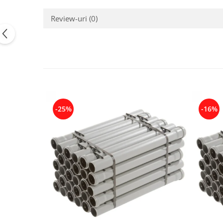
Review-uri
(0)
-25%
-16%