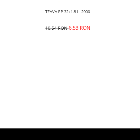
TEAVA PP 32x1.8 L=2000
6,53 RON
10,54 RON
1