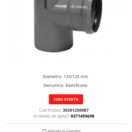
Pere dus
Cadite Dus
Capace WC
Raccorduri Flexibile
Rezervoare-Sifoane-Racorduri
Scurgere-Accesorii
Diametru
:
125/125 mm
Denumire
:
Ramificatie
CERE OFERTA
Cod Produs:
30201250087
Ai nevoie de ajutor?
0371493698
Adauga la Favorite