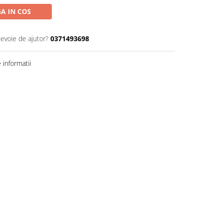
A IN COS
nevoie de ajutor?
0371493698
informatii