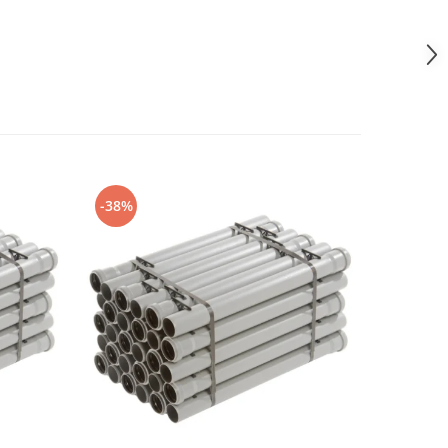
-38%
-34%