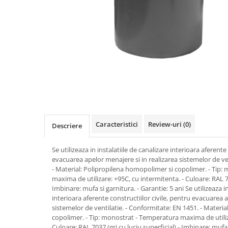
Pere dus
Cadite Dus
Capace WC
Raccorduri Flexibile
Rezervoare-Sifoane-Racorduri
Scurgere-Accesorii
Caracteristici
Review-uri
(0)
Descriere
Se utilizeaza in instalatiile de canalizare interioara aferente
evacuarea apelor menajere si in realizarea sistemelor de ve
- Material: Polipropilena homopolimer si copolimer. - Tip
maxima de utilizare: +95C, cu intermitenta. - Culoare: RAL 703
Imbinare: mufa si garnitura. - Garantie: 5 ani Se utilizeaza in
interioara aferente constructiilor civile, pentru evacuarea 
sistemelor de ventilatie. - Conformitate: EN 1451. - Materi
copolimer. - Tip: monostrat - Temperatura maxima de utiliz
Culoare: RAL 7037 (gri cu luciu superficial) - Imbinare: mufa 