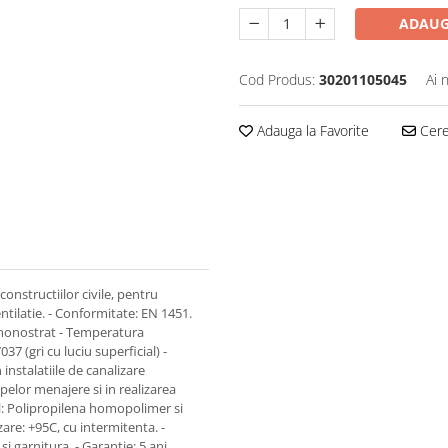
ADAUG
Cod Produs:
30201105045
Ai 
Adauga la Favorite
Cere 
 constructiilor civile, pentru
ntilatie. - Conformitate: EN 1451.
: monostrat - Temperatura
7 (gri cu luciu superficial) -
 instalatiile de canalizare
apelor menajere si in realizarea
al: Polipropilena homopolimer si
are: +95C, cu intermitenta. -
si garnitura. - Garantie: 5 ani