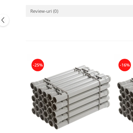
Review-uri
(0)
-25%
-16%