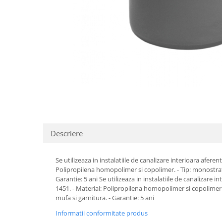
Pere dus
Cadite Dus
Capace WC
Raccorduri Flexibile
Rezervoare-Sifoane-Racorduri
Scurgere-Accesorii
Descriere
Se utilizeaza in instalatiile de canalizare interioara afere
Polipropilena homopolimer si copolimer. - Tip: monostrat -
Garantie: 5 ani Se utilizeaza in instalatiile de canalizare 
1451. - Material: Polipropilena homopolimer si copolimer. 
mufa si garnitura. - Garantie: 5 ani
Informatii conformitate produs