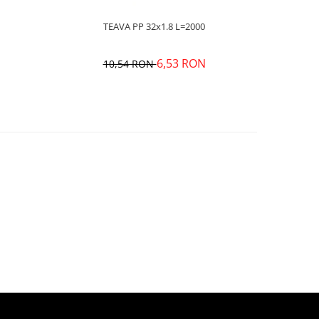
TEAVA PP 32x1.8 L=2000
6,53 RON
10,54 RON
1