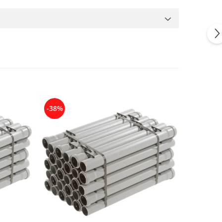
-38%
-34%