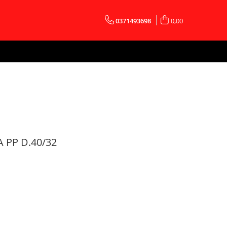
0371493698
0,00
 PP D.40/32