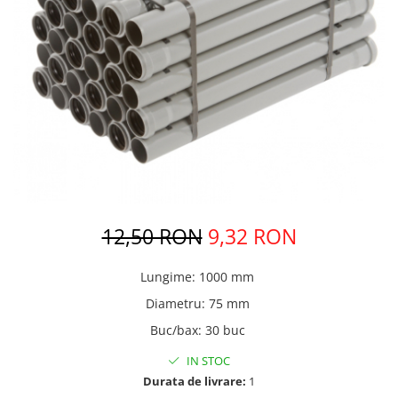
Pere dus
Cadite Dus
Capace WC
Raccorduri Flexibile
Rezervoare-Sifoane-Racorduri
Scurgere-Accesorii
12,50 RON
9,32 RON
Lungime
:
1000 mm
Diametru
:
75 mm
Buc/bax
:
30 buc
IN STOC
Durata de livrare:
1