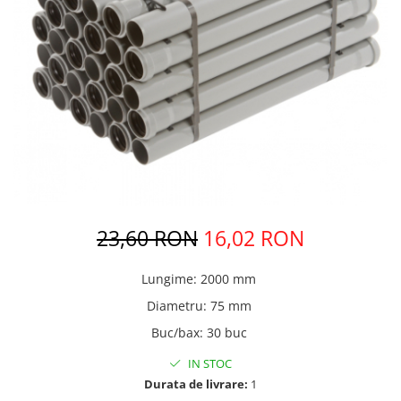
Pere dus
Cadite Dus
Capace WC
Raccorduri Flexibile
Rezervoare-Sifoane-Racorduri
Scurgere-Accesorii
23,60 RON
16,02 RON
Lungime
:
2000 mm
Diametru
:
75 mm
Buc/bax
:
30 buc
IN STOC
Durata de livrare:
1