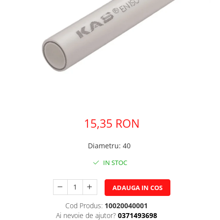
Pere dus
Cadite Dus
Capace WC
Raccorduri Flexibile
Rezervoare-Sifoane-Racorduri
Scurgere-Accesorii
15,35 RON
Diametru
:
40
IN STOC
ADAUGA IN COS
Cod Produs:
10020040001
Ai nevoie de ajutor?
0371493698