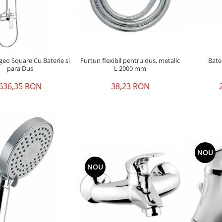
Bate
geo Square Cu Baterie si
Furtun flexibil pentru dus, metalic
para Dus
L 2000 mm
636,35 RON
38,23 RON
NOU
NOU