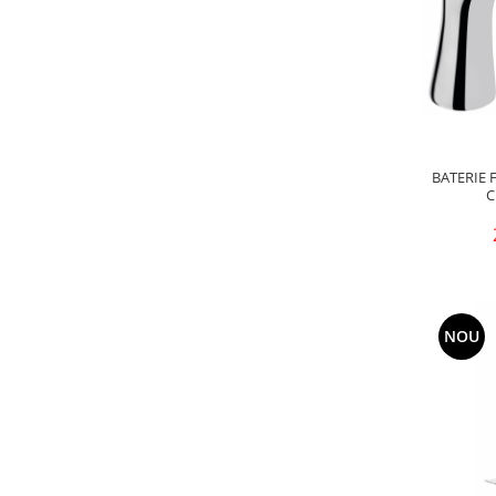
Pere dus
Cadite Dus
Capace WC
Raccorduri Flexibile
Rezervoare-Sifoane-Racorduri
BATERIE
Scurgere-Accesorii
C
NOU