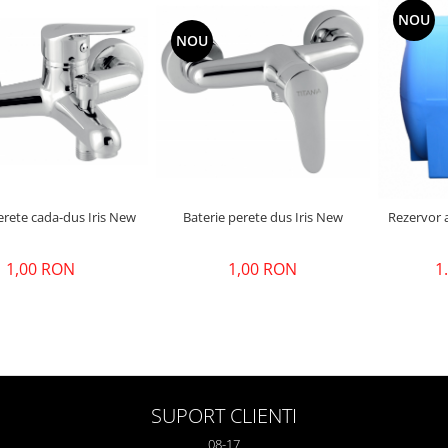
NOU
NOU
erete cada-dus Iris New
Baterie perete dus Iris New
Rezervor apa V=3000 litri
1,00 RON
1,00 RON
1
SUPORT CLIENTI
08-17