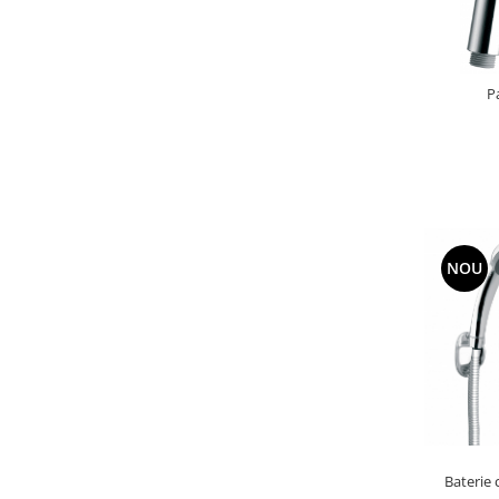
P
NOU
Baterie