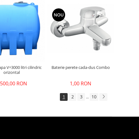
NOU
 cilindric
Baterie perete cada-dus Combo
orizontal
.500,00 RON
1,00 RON
1
2
3
10
...