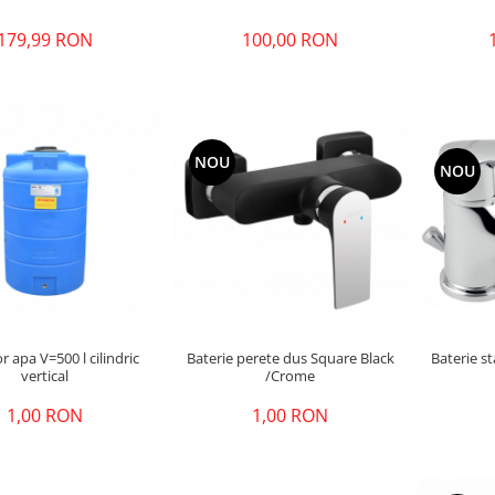
179,99 RON
100,00 RON
NOU
NOU
Baterie perete dus Square Black
r apa V=500 l cilindric
Baterie st
/Crome
vertical
1,00 RON
1,00 RON