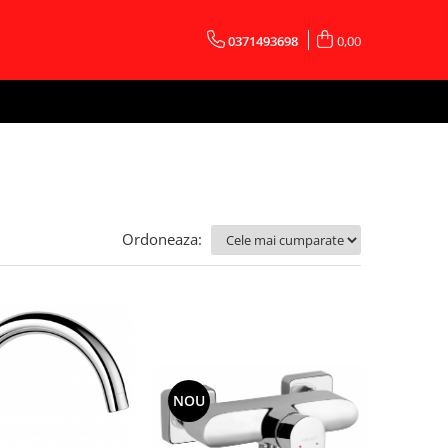
0371493698
0,00
Ordoneaza:
NOU