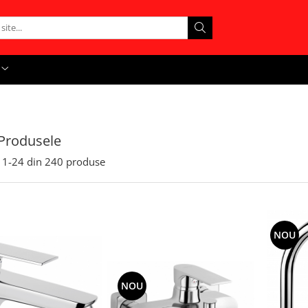
Produsele
1-
24
din
240
produse
NOU
NOU