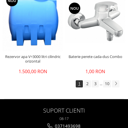
NOU
NOU
Rezervor apa V=3000 litri cilindric
Baterie perete cada-dus Combo
orizontal
1.500,00 RON
1,00 RON
1
2
3
10
...
SUPORT CLIENTI
08-17
0371493698