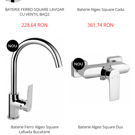
Pere dus
Baterie Algeo Square Cada
BATERIE FERRO SQUARE LAVOAR
CU VENTIL BAQ2
Cadite Dus
Capace WC
361,74 RON
228,64 RON
Raccorduri Flexibile
Rezervoare-Sifoane-Racorduri
NOU
Scurgere-Accesorii
NOU
Baterie Algeo Square Dus
Baterie Ferro Algeo Square
Lebada Bucatarie