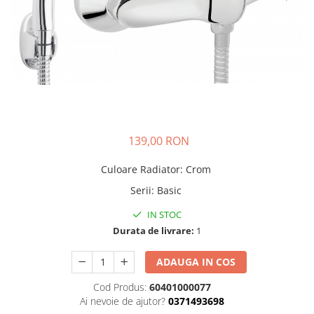
Pere dus
Cadite Dus
Capace WC
Raccorduri Flexibile
Rezervoare-Sifoane-Racorduri
Scurgere-Accesorii
139,00 RON
Culoare Radiator
:
Crom
Serii
:
Basic
IN STOC
Durata de livrare:
1
ADAUGA IN COS
Cod Produs:
60401000077
Ai nevoie de ajutor?
0371493698