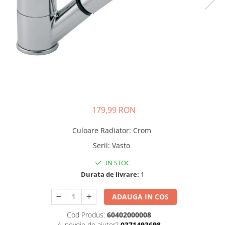
Pere dus
Cadite Dus
Capace WC
Raccorduri Flexibile
Rezervoare-Sifoane-Racorduri
Scurgere-Accesorii
179,99 RON
Culoare Radiator
:
Crom
Serii
:
Vasto
IN STOC
Durata de livrare:
1
ADAUGA IN COS
Cod Produs:
60402000008
Ai nevoie de ajutor?
0371493698