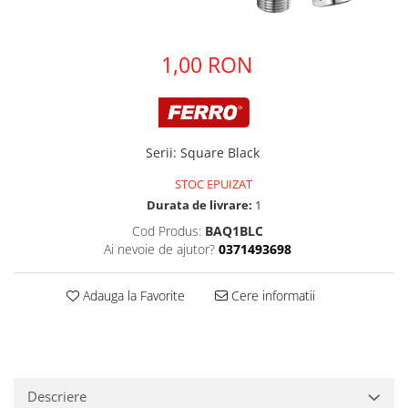
Pere dus
Cadite Dus
1,00 RON
Capace WC
Raccorduri Flexibile
Rezervoare-Sifoane-Racorduri
Scurgere-Accesorii
Serii
:
Square Black
STOC EPUIZAT
Durata de livrare:
1
Cod Produs:
BAQ1BLC
Ai nevoie de ajutor?
0371493698
Adauga la Favorite
Cere informatii
Descriere