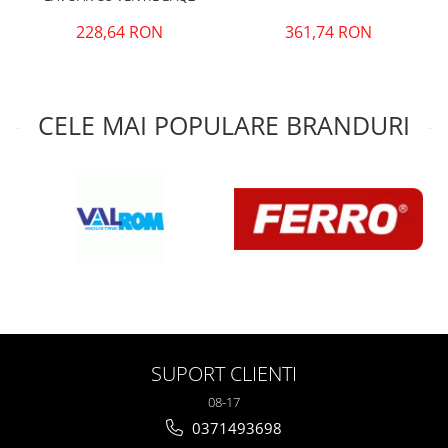
361,74 RON
228,64 RON
CELE MAI POPULARE BRANDURI
SUPORT CLIENTI
08-17
0371493698