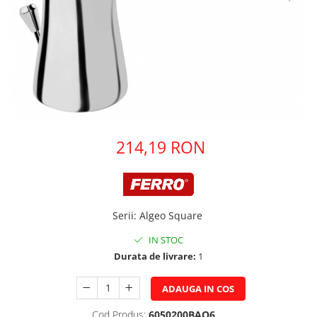
Pere dus
Cadite Dus
Capace WC
Raccorduri Flexibile
Rezervoare-Sifoane-Racorduri
Scurgere-Accesorii
214,19 RON
Serii
:
Algeo Square
IN STOC
Durata de livrare:
1
ADAUGA IN COS
Cod Produs:
6050200BAQ6