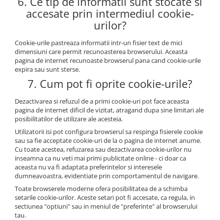
6. Ce tip de informatii sunt stocate si
accesate prin intermediul cookie-
urilor?
Cookie-urile pastreaza informatii intr-un fisier text de mici
dimensiuni care permit recunoasterea browserului. Aceasta
pagina de internet recunoaste browserul pana cand cookie-urile
expira sau sunt sterse.
7. Cum pot fi oprite cookie-urile?
Dezactivarea si refuzul de a primi cookie-uri pot face aceasta
pagina de internet dificil de vizitat, atragand dupa sine limitari ale
posibilitatilor de utilizare ale acesteia.
Utilizatorii isi pot configura browserul sa respinga fisierele cookie
sau sa fie acceptate cookie-uri de la o pagina de internet anume.
Cu toate acestea, refuzarea sau dezactivarea cookie-urilor nu
inseamna ca nu veti mai primi publicitate online - ci doar ca
aceasta nu va fi adaptata preferintelor si interesele
dumneavoastra, evidentiate prin comportamentul de navigare.
Toate browserele moderne ofera posibilitatea de a schimba
setarile cookie-urilor. Aceste setari pot fi accesate, ca regula, in
sectiunea "optiuni" sau in meniul de "preferinte" al browserului
tau.