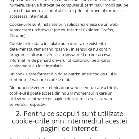
numere, care va fi stocat pe computerul, terminalul mobil sau pe
Pere dus
alte echipamente ale unui utilizator prin intermediul carora se
Cadite Dus
acceseaza internetul.
Cookie-urile sunt instalate prin solicitarea emisa de un web-
Capace WC
server catre un browser (de ex. Internet Explorer, Firefox,
Raccorduri Flexibile
Chrome).
Cookie-urile odata instalate au o durata de existenta
Rezervoare-Sifoane-Racorduri
determinata, ramanand "pasive", in sensul ca nu contin
Scurgere-Accesorii
programe software, virusi sau spyware si nu vor accesa
informatiile de pe hard driverul utilizatorului pe al carui
echipament au fost instalate.
Un cookie este format din doua parti:numele cookie-ului si
continutul / valoarea cookie-ului.
Din punct de vedere tehnic, doar web-serverul care a trimis
cookie-ul il poate accesa din nou in momentul in care un
utilizator se intoarce pe pagina de internet asociata web-
serverului respectiv.
2. Pentru ce scopuri sunt utilizate
cookie-urile prin intermediul acestei
pagini de internet: