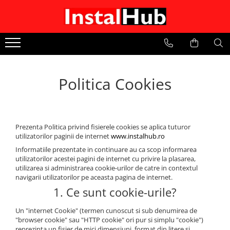
SANITARE
THERMO
APA
CANALIZARE
Baterii monocomanda
Stocare si Filtrare
Fitinguri canalizare interioara pp
Radiatoare Baie
Baterii lavoar
Radiatoare Verticale Design
Fitinguri alama ,supape de sens
Teava canalizare interioara pp
Politica Cookies
,clapeti de sens alama
Baterii cada
Teava PP-R
Teava canalizare exterioara
Fitinguri Compresiune
SN2,SN4
Baterii dus
Pompe circulatie
Baterii bucatarie
Baterii bideu
Prezenta Politica privind fisierele cookies se aplica tuturor
utilizatorilor paginii de internet
www.instalhub.ro
Seturi dus aparente
Informatiile prezentate in continuare au ca scop informarea
OBIECTE SANITARE
utilizatorilor acestei pagini de internet cu privire la plasarea,
utilizarea si administrarea cookie-urilor de catre in contextul
Vase wc
navigarii utilizatorilor pe aceasta pagina de internet.
Seturi dus ingropate
1. Ce sunt cookie-urile?
Accesorii dus
Un "internet Cookie" (termen cunoscut si sub denumirea de
Accesorii
"browser cookie" sau "HTTP cookie" ori pur si simplu "cookie")
Furtune dus
reprezinta un fisier de mici dimensiuni, format din litere si